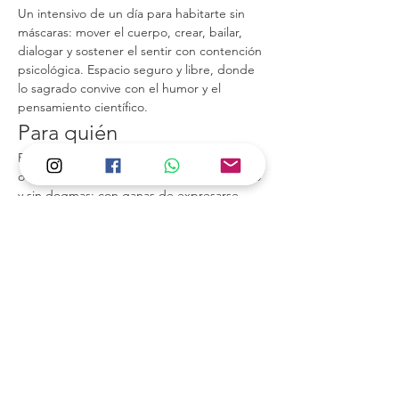
Un intensivo de un día para habitarte sin 
máscaras: mover el cuerpo, crear, bailar, 
dialogar y sostener el sentir con contención 
psicológica. Espacio seguro y libre, donde 
lo sagrado convive con el humor y el 
pensamiento científico.
Para quién
Personas con inquietud artística, espiritual 
o emocional que buscan un lugar profundo 
y sin dogmas; con ganas de expresarse, 
vincular y pensar con los pies en la tierra. Si 
vienes de experiencias rígidas o “místicas” 
poco cuidadas, aquí trabajamos con 
libertad y cuidado ético.
Qué haremos
Movimiento consciente y baile libre 
(arraigo, goce sensorial, presencia).
Mostrar más