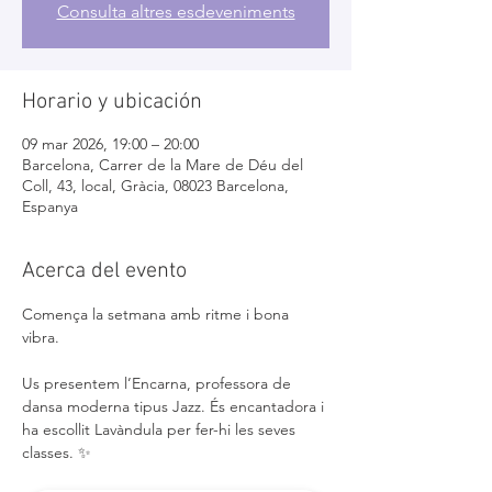
Consulta altres esdeveniments
Horario y ubicación
09 mar 2026, 19:00 – 20:00
Barcelona, Carrer de la Mare de Déu del
Coll, 43, local, Gràcia, 08023 Barcelona,
Espanya
Acerca del evento
Comença la setmana amb ritme i bona 
vibra. 
Us presentem l’Encarna, professora de 
dansa moderna tipus Jazz. És encantadora i 
ha escollit Lavàndula per fer-hi les seves 
classes. ✨  