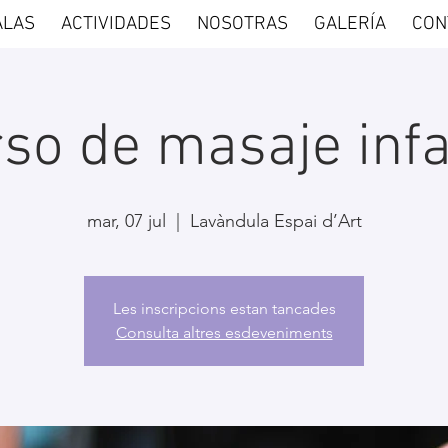
ALAS
ACTIVIDADES
NOSOTRAS
GALERÍA
CON
so de masaje infa
mar, 07 jul
  |  
Lavàndula Espai d’Art
Les inscripcions estan tancades
Consulta altres esdeveniments