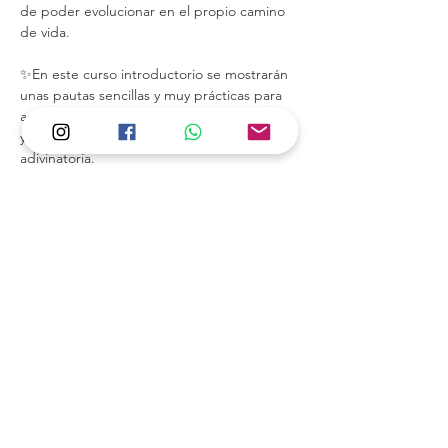
de poder evolucionar en el propio camino 
de vida.
✨En este curso introductorio se mostrarán 
unas pautas sencillas y muy prácticas para 
aplicar en la interpretación de una lectura, 
ya sea evolutiva o
adivinatoria.
👩‍🎓Imparte: Lola Vall Soler, tarotista 
profesional con más de 20 años de 
experiencia.
Precio: 80€
Mostrar más