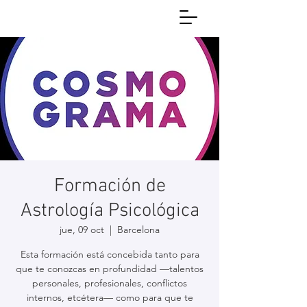
Formación de
Astrología Psicológica
jue, 09 oct
  |  
Barcelona
Esta formación está concebida tanto para
que te conozcas en profundidad —talentos
personales, profesionales, conflictos
internos, etcétera— como para que te