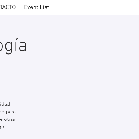
TACTO
Event List
ogía
didad —
mo para
e otras
go.