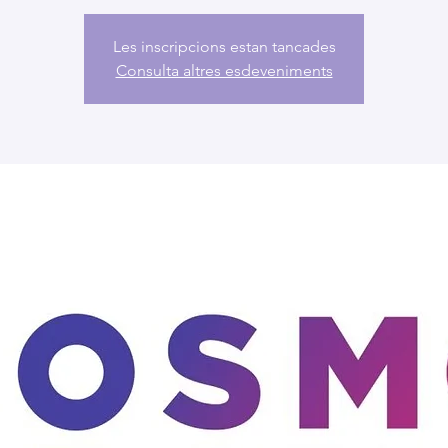
Les inscripcions estan tancades
Consulta altres esdeveniments