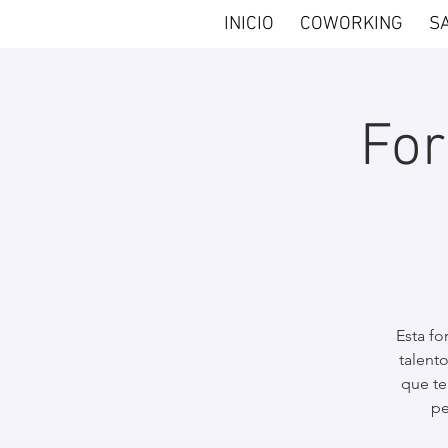
INICIO
COWORKING
S
For
Esta f
talent
que te
pe