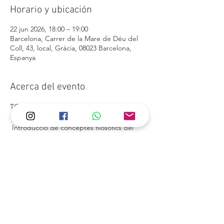
Horario y ubicación
22 jun 2026, 18:00 – 19:00
Barcelona, Carrer de la Mare de Déu del
Coll, 43, local, Gràcia, 08023 Barcelona,
Espanya
Acerca del evento
TOTS ELS DILLUNS DE 18H A 19H
 Introducció de conceptes filosòfics del 
ioga i pràctiques dirigies a equilibrar els 7 
chakres.
Compartir este evento